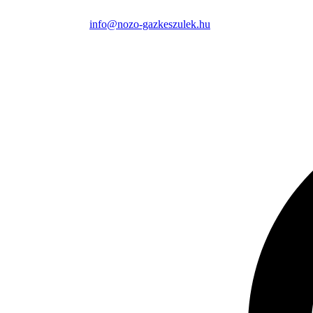
info@nozo-gazkeszulek.hu