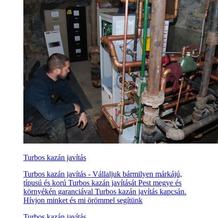
Turbos kazán javítás
Turbos kazán javítás - Vállaljuk bármilyen márkájú,
típusú és korú Turbos kazán javítását Pest megye és
környékén garanciával Turbos kazán javítás kapcsán.
Hívjon minket és mi örömmel segítünk
Turbos kazán javítás