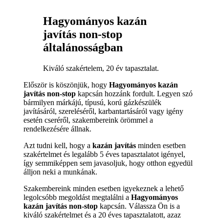
Hagyományos kazán
javítás non-stop
általánosságban
Kiváló szakértelem, 20 év tapasztalat.
Először is köszönjük, hogy
Hagyományos kazán
javítás non-stop
kapcsán hozzánk fordult. Legyen szó
bármilyen márkájú, típusú, korú gázkészülék
javításáról, szereléséről, karbantartásáról vagy igény
esetén cseréről, szakembereink örömmel a
rendelkezésére állnak.
Azt tudni kell, hogy a
kazán javítás
minden esetben
szakértelmet és legalább 5 éves tapasztalatot igényel,
így semmiképpen sem javasoljuk, hogy otthon egyedül
álljon neki a munkának.
Szakembereink minden esetben igyekeznek a lehető
legolcsóbb megoldást megtalálni a
Hagyományos
kazán javítás non-stop
kapcsán. Válassza Ön is a
kiváló szakértelmet és a 20 éves tapasztalatott, azaz