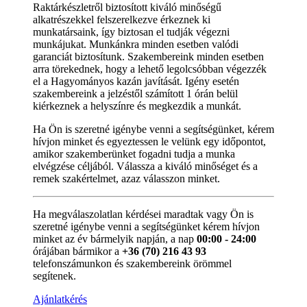
Raktárkészletről biztosított kiváló minőségű
alkatrészekkel felszerelkezve érkeznek ki
munkatársaink, így biztosan el tudják végezni
munkájukat. Munkánkra minden esetben valódi
garanciát biztosítunk. Szakembereink minden esetben
arra törekednek, hogy a lehető legolcsóbban végezzék
el a Hagyományos kazán javítását. Igény esetén
szakembereink a jelzéstől számított 1 órán belül
kiérkeznek a helyszínre és megkezdik a munkát.
Ha Ön is szeretné igénybe venni a segítségünket, kérem
hívjon minket és egyeztessen le velünk egy időpontot,
amikor szakemberünket fogadni tudja a munka
elvégzése céljából. Válassza a kiváló minőséget és a
remek szakértelmet, azaz válasszon minket.
Ha megválaszolatlan kérdései maradtak vagy Ön is
szeretné igénybe venni a segítségünket kérem hívjon
minket az év bármelyik napján, a nap
00:00 - 24:00
órájában bármikor a
+36 (70) 216 43 93
telefonszámunkon és szakembereink örömmel
segítenek.
Ajánlatkérés