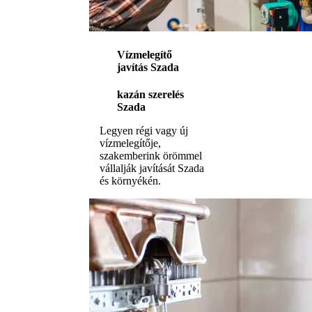
Vízmelegítő
javítás Szada
kazán szerelés
Szada
Legyen régi vagy új
vízmelegítője,
szakemberink örömmel
vállalják javítását Szada
és környékén.