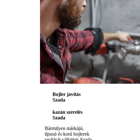
Bojler javítás
Szada
kazán szerelés
Szada
Bármilyen márkájú,
típusú és korú bojlerek
javítását vállaljuk Szada