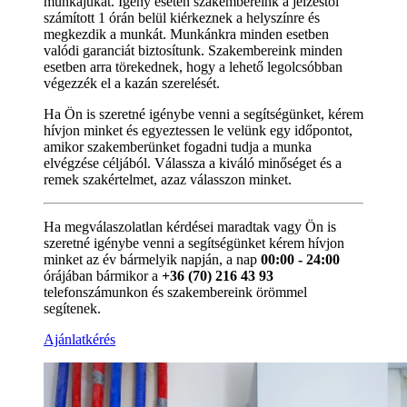
munkájukat. Igény esetén szakembereink a jelzéstől
számított 1 órán belül kiérkeznek a helyszínre és
megkezdik a munkát. Munkánkra minden esetben
valódi garanciát biztosítunk. Szakembereink minden
esetben arra törekednek, hogy a lehető legolcsóbban
végezzék el a kazán szerelését.
Ha Ön is szeretné igénybe venni a segítségünket, kérem
hívjon minket és egyeztessen le velünk egy időpontot,
amikor szakemberünket fogadni tudja a munka
elvégzése céljából. Válassza a kiváló minőséget és a
remek szakértelmet, azaz válasszon minket.
Ha megválaszolatlan kérdései maradtak vagy Ön is
szeretné igénybe venni a segítségünket kérem hívjon
minket az év bármelyik napján, a nap
00:00 - 24:00
órájában bármikor a
+36 (70) 216 43 93
telefonszámunkon és szakembereink örömmel
segítenek.
Ajánlatkérés