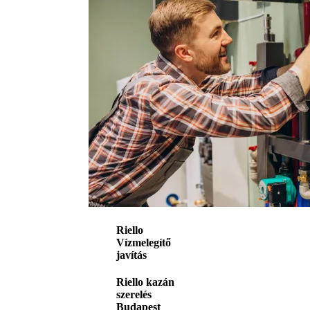
Riello
Vízmelegítő
javítás
Riello kazán
szerelés
Budapest