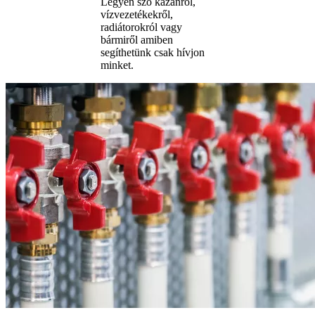
Legyen szó kazánról,
vízvezetékekről,
radiátorokról vagy
bármiről amiben
segíthetünk csak hívjon
minket.